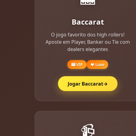
Baccarat
O jogo favorito dos high rollers!
Aposte em Player, Banker ou Tie com
dealers elegantes
🎰 VIP
💎 Luxo
Jogar Baccarat
→
📹