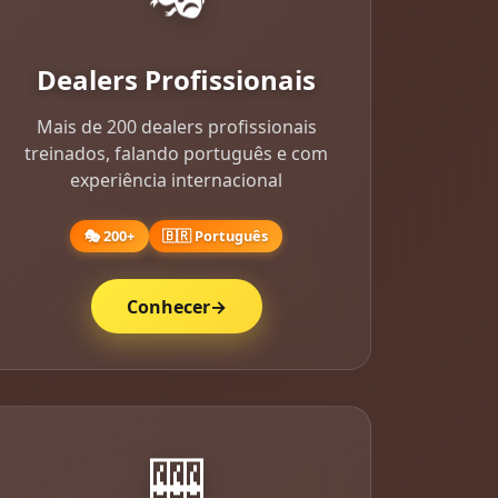
Dealers Profissionais
Mais de 200 dealers profissionais
treinados, falando português e com
experiência internacional
🎭 200+
🇧🇷 Português
Conhecer
→
🎰