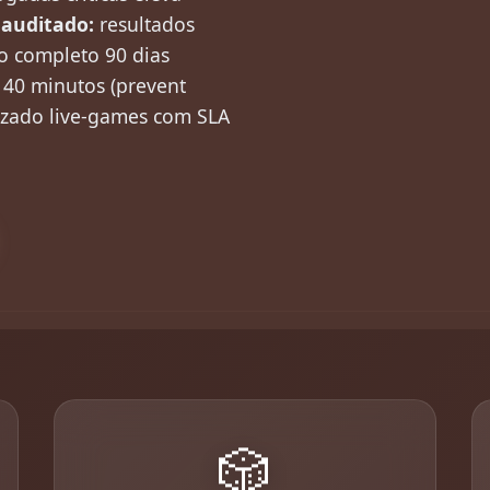
auditado:
resultados
ico completo 90 dias
 40 minutos (prevent
alizado live-games com SLA
🎲