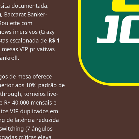
ásica documentada,
, Baccarat Banker-
Roulette com
hows imersivos (Crazy
stas escalonada de
R$ 1
mesas VIP privativas
ankroll.
gos de mesa oferece
perior aos 10% padrão de
hrough, torneios live-
de R$ 40.000 mensais e
ntos VIP duplicados em
ng de latência reduzida
witching (7 ângulos
gadas críticas eleva