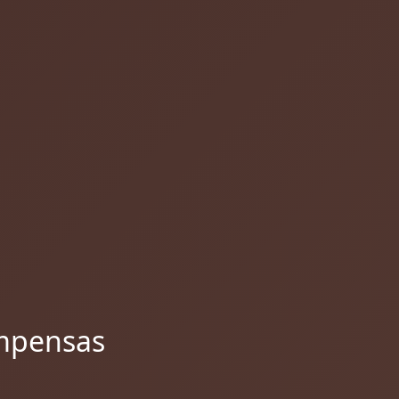
ompensas