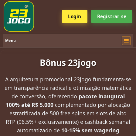
Login
Registrar-se
Menu
Bônus 23jogo
A arquitetura promocional 23jogo fundamenta-se
em transparência radical e otimização matemática
de conversão, oferecendo
pacote inaugural
100% até R$ 5.000
complementado por alocação
estratificada de 500 free spins em slots de alto
RTP (96.5%+ exclusivamente) e cashback semanal
automatizado de
10-15% sem wagering