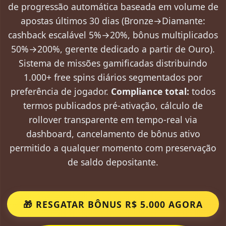
de progressão automática baseada em volume de
apostas últimos 30 dias (Bronze→Diamante:
cashback escalável 5%→20%, bônus multiplicados
50%→200%, gerente dedicado a partir de Ouro).
Sistema de missões gamificadas distribuindo
1.000+ free spins diários segmentados por
preferência de jogador.
Compliance total:
todos
termos publicados pré-ativação, cálculo de
rollover transparente em tempo-real via
dashboard, cancelamento de bônus ativo
permitido a qualquer momento com preservação
de saldo depositante.
🎁 RESGATAR BÔNUS R$ 5.000 AGORA