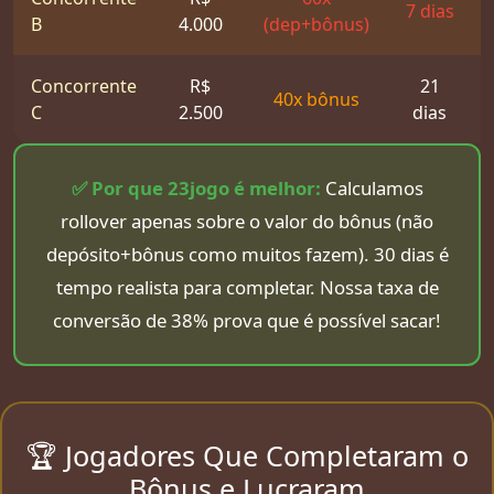
7 dias
B
4.000
(dep+bônus)
Concorrente
R$
21
40x bônus
C
2.500
dias
✅ Por que 23jogo é melhor:
Calculamos
rollover apenas sobre o valor do bônus (não
depósito+bônus como muitos fazem). 30 dias é
tempo realista para completar. Nossa taxa de
conversão de 38% prova que é possível sacar!
🏆 Jogadores Que Completaram o
Bônus e Lucraram