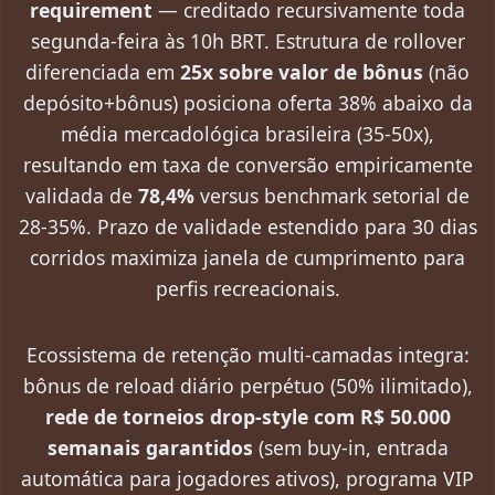
requirement
— creditado recursivamente toda
segunda-feira às 10h BRT. Estrutura de rollover
diferenciada em
25x sobre valor de bônus
(não
depósito+bônus) posiciona oferta 38% abaixo da
média mercadológica brasileira (35-50x),
resultando em taxa de conversão empiricamente
validada de
78,4%
versus benchmark setorial de
28-35%. Prazo de validade estendido para 30 dias
corridos maximiza janela de cumprimento para
perfis recreacionais.
Ecossistema de retenção multi-camadas integra:
bônus de reload diário perpétuo (50% ilimitado),
rede de torneios drop-style com R$ 50.000
semanais garantidos
(sem buy-in, entrada
automática para jogadores ativos), programa VIP