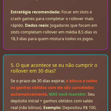
Estratégia recomendada:
Focar em slots e
crash games para completar o rollover mais
rápido.
Dados reais:
Jogadores que focam em
slots completam rollover em média 8,5 dias vs
18,3 dias para quem mistura todos os jogos.
5. O que acontece se eu não cumprir o
rollover em 30 dias?
Se o prazo de 30 dias expirar,
o bônus e todos
os ganhos obtidos com ele são cancelados
automaticamente
.
MAS você mantém:
Seu
depósito inicial + ganhos obtidos com saldo
real (não bônus).
Exemplo:
Depositou R$ 100,