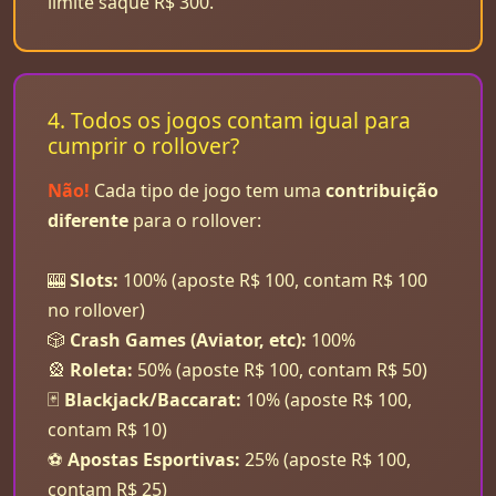
limite saque R$ 300.
4. Todos os jogos contam igual para
cumprir o rollover?
Não!
Cada tipo de jogo tem uma
contribuição
diferente
para o rollover:
🎰
Slots:
100% (aposte R$ 100, contam R$ 100
no rollover)
🎲
Crash Games (Aviator, etc):
100%
🎡
Roleta:
50% (aposte R$ 100, contam R$ 50)
🃏
Blackjack/Baccarat:
10% (aposte R$ 100,
contam R$ 10)
⚽
Apostas Esportivas:
25% (aposte R$ 100,
contam R$ 25)