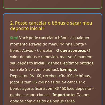
2. Posso cancelar o bônus e sacar meu
depósito inicial?
Sim!
Você pode cancelar o bônus a qualquer
momento através do menu "Minha Conta >
Bônus Ativos > Cancelar".
O que acontece:
O
valor do bônus é removido, mas você mantém
seu depósito inicial + ganhos legítimos obtidos
com ele (não com o bônus).
Exemplo:
Depositou R$ 100, recebeu +R$ 100 de bônus,
jogou e tem R$ 250 no saldo. Se cancelar o
bônus agora, ficará com R$ 150 (seu depósito +
ganhos proporcionais).
Importante:
Ganhos
obtidos com o saldo de bônus serão